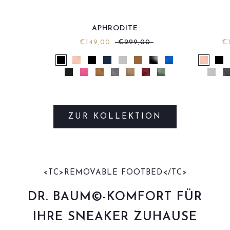
APHRODITE
€149,00
€299,00
€
Aphrodite
Aphrodite
Aphrodite
Aphrodite
Aphrodite
Aphrodite
Aphrodite
amb
Aphrodite
Aphrodite
Aphrodite
Aphrodite
Aphrodite
Aphrodite
Aphrodite
ambro
a
ZUR KOLLEKTION
<TC>REMOVABLE FOOTBED</TC>
DR. BAUM©-KOMFORT FÜR
IHRE SNEAKER ZUHAUSE