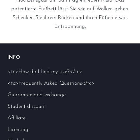
Hochzeitsgast am Samstag ein edles Kleid. Das
patentierte Fußbett lässt Sie wie auf Wolken gehen.
Schenken Sie ihrem Rücken und ihren Füßen etwas
Entspannung.
INFO
<tc>How do I find my size?</tc>
<tc>Frequently Asked Questions</tc>
Guarantee and exchange
Student discount
Affiliate
Licensing