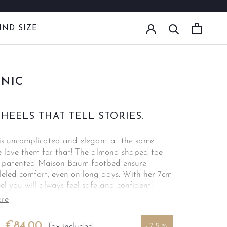
IND SIZE
IND SIZE
ENIC
 HEELS THAT TELL STORIES.
 is uncomplicated and elegant at the same
e love them for that! The almond-shaped toe
 patented Maison Baum footbed ensure
leled comfort, even on long days. With her 7cm
el you will always feel safe and confident!
in the office or in your free time, Arsenic can
ore
with business outfits as well as casual jeans.
pairs of ankle straps also provide that certain
€84,00
Tax included.
-75%