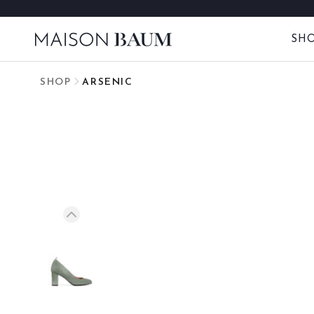
Skip
to
SH
content
SHOP
ARSENIC