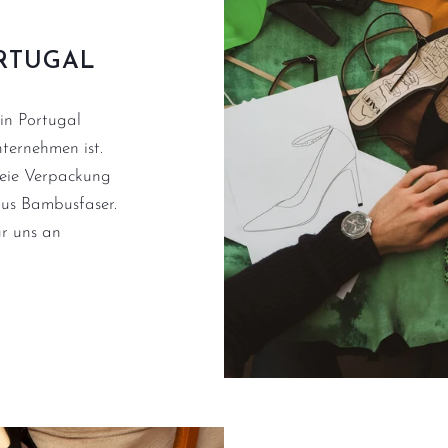
RTUGAL
in Portugal
nternehmen ist.
reie Verpackung
us Bambusfaser.
r uns an