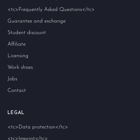
<tc>Frequently Asked Questions</tc>
Guarantee and exchange
Student discount
Affiliate
Licensing
Work shoes
Jobs
Contact
LEGAL
<tc>Data protection</tc>
<tc>Imprint</tc>