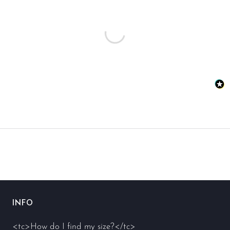
INFO
<tc>How do I find my size?</tc>