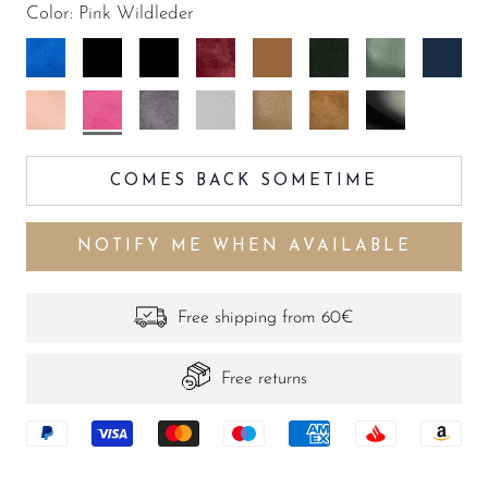
Color:
Pink Wildleder
Aphrodite
Aphrodite
Aphrodite
Aphrodite
Aphrodite
Aphrodite
Aphrodite
Aphrodi
Aphrodite
Pink
Aphrodite
Aphrodite
Aphrodite
Aphrodite
Aphrodite
Wildleder
COMES BACK SOMETIME
NOTIFY ME WHEN AVAILABLE
Free shipping from 60€
Free returns