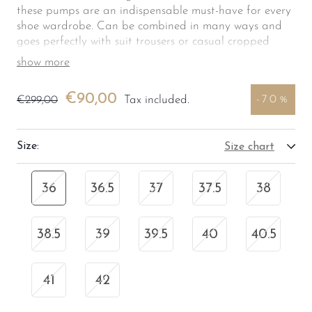
these pumps are an indispensable must-have for every
shoe wardrobe. Can be combined in many ways and
goes perfectly with suit trousers or casual cropped
jeans. The included ankle straps provide support and
show more
variety when worn. Your new favorite pumps? Here it
is!
€90,00
Tax included.
-70%
€299,00
36
Size:
Size chart
36
36.5
37
37.5
38
38.5
39
39.5
40
40.5
41
42