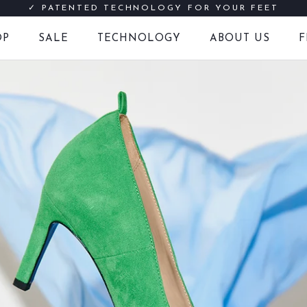
✓ PATENTED TECHNOLOGY FOR YOUR FEET
OP
SALE
TECHNOLOGY
ABOUT US
F
FREE SHIPPING IN EUROPE FROM € 60
LATER PAY WITH INVOICE PURCHASE
SALE
F