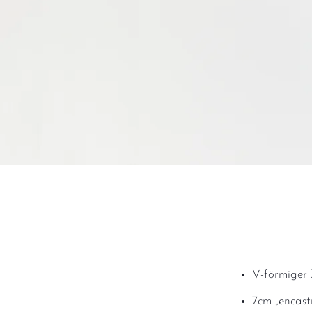
V-förmiger 
7cm „encast