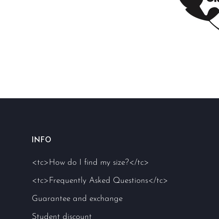
INFO
<tc>How do I find my size?</tc>
<tc>Frequently Asked Questions</tc>
Guarantee and exchange
Student discount