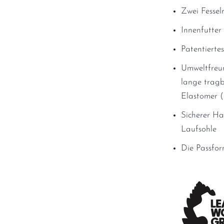
Zwei Fessel
Innenfutter
Patentierte
Umweltfreun
lange tragb
Elastomer 
Sicherer Ha
Laufsohle
Die Passfor