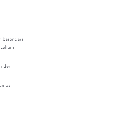
t besonders
yceltem
n der
Pumps