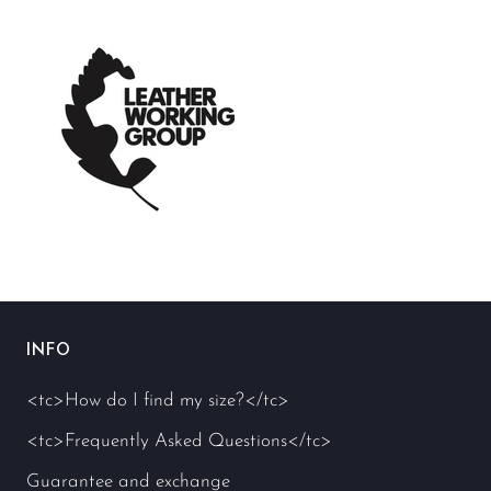
INFO
<tc>How do I find my size?</tc>
<tc>Frequently Asked Questions</tc>
Guarantee and exchange